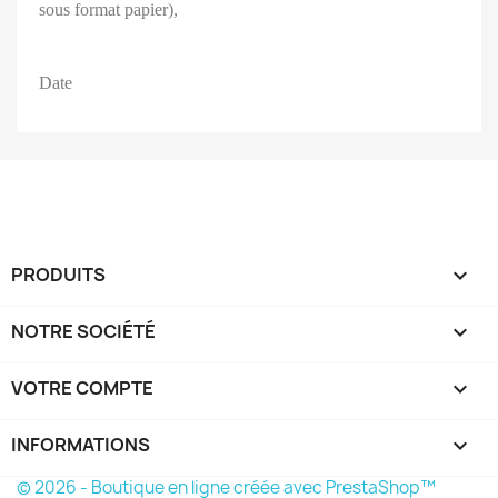
sous format papier),
Date
PRODUITS

NOTRE SOCIÉTÉ

VOTRE COMPTE

INFORMATIONS
keyboard_arrow_down
© 2026 - Boutique en ligne créée avec PrestaShop™